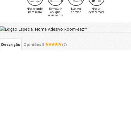
Não arranha
Remova e
Não vai
Não vai
nem rasga
aplique
enrolar
desaparecer
novamente
Descrição
Opiniões
5
(7)