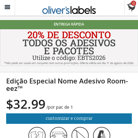
0
Oliver’s
Labels
ENTREGA RÁPIDA
Edição Especial Nome Adesivo Room-
eez™
$32.99
/por pac de 1
customizar e comprar