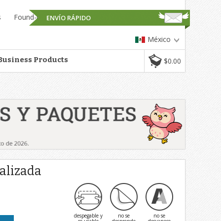
s
Found-it™
ENVÍO RÁPIDO
México
Business Products
$0.00
alizada
despegable y
no se
no se