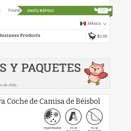
s
Found-it™
ENVÍO RÁPIDO
México
Business Products
$0.00
a Coche de Camisa de Béisbol
Impermeable
no se
no se